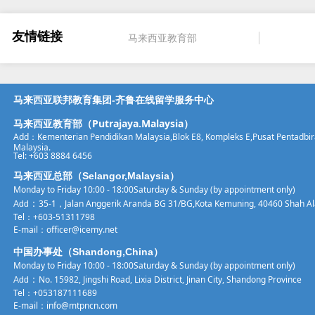
赛的通知
友情链接
马来西亚教育部
马来西亚联邦教育集团-齐鲁在线留学服务中心
20-05-18
马来西亚教育部（Putrajaya.Malaysia）
Add：Kementerian Pendidikan Malaysia,Blok E8, Kom
pleks E,Pusat Pentadbi
Malaysia.
Tel: +603 8884 6456
马来西亚总部（Selangor,Malaysia）
上一页
Monday to Friday 10:00 - 18:00Saturday & Sunday (by appointment only)
：
35-1，Jalan Anggerik Aranda BG 31/BG,Kota Kemuning, 40460 Shah Al
Add
Tel：
+603-51311798
E-mail：
officer@icemy.net
中国办事处（Shandong,China）
Monday to Friday 10:00 - 18:00Saturday & Sunday (by appointment only)
：
No. 15982, Jingshi Road, Lixia District, Jinan City, Shandong Province
Add
Tel：
+053187111689
E-mail：info@mtpncn.com