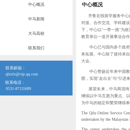
中心概况
中心概况
齐鲁在线留学服务中心
中马新闻
对接、合作交流、学科建设
下，中心以“一带一路”为
大马高校
教育单位一道开展事业合
中心已与国内多个政府单
联系我们
务拓展。中心除了接待来自
大会。
联系邮箱：
中心赞扬近年来中国教育
qlzxlx@vip.qq.com
图，实现“走出去”与“引进
联系电话：
0531-87111689
展望未来，中马两国有长
继续以中马互惠为重点、
为中马的稳定和繁荣继续奉
T
he Qilu Online Service Cen
undertaken by the Malaysian
The center undertakes the 