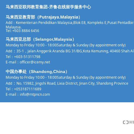
马来西亚联邦教育集团-齐鲁在线留学服务中心
马来西亚教育部（Putrajaya.Malaysia）
Add：Kementerian Pendidikan Malaysia,Blok E8, Kom
pleks E,Pusat Pentadbi
Malaysia.
Tel: +603 8884 6456
马来西亚总部（Selangor,Malaysia）
Monday to Friday 10:00 - 18:00Saturday & Sunday (by appointment only)
：
35-1，Jalan Anggerik Aranda BG 31/BG,Kota Kemuning, 40460 Shah Al
Add
Tel：
+603-51311798
E-mail：
officer@icemy.net
中国办事处（Shandong,China）
Monday to Friday 10:00 - 18:00Saturday & Sunday (by appointment only)
：
No. 15982, Jingshi Road, Lixia District, Jinan City, Shandong Province
Add
Tel：
+053187111689
E-mail：info@mtpncn.com