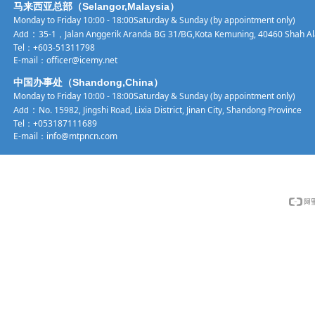
马来西亚总部（Selangor,Malaysia）
Monday to Friday 10:00 - 18:00Saturday & Sunday (by appointment only)
：
35-1，Jalan Anggerik Aranda BG 31/BG,Kota Kemuning, 40460 Shah Al
Add
Tel：
+603-51311798
E-mail：
officer@icemy.net
中国办事处（Shandong,China）
Monday to Friday 10:00 - 18:00Saturday & Sunday (by appointment only)
：
No. 15982, Jingshi Road, Lixia District, Jinan City, Shandong Province
Add
Tel：
+053187111689
E-mail：info@mtpncn.com