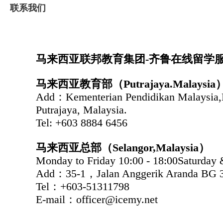
联系我们
马来西亚联邦教育集团-齐鲁在线留学
马来西亚教育部（Putrajaya.Malaysia
Add：Kementerian Pendidikan Malaysia,B
Putrajaya, Malaysia.
Tel: +603 8884 6456
马来西亚总部（Selangor,Malaysia）
Monday to Friday 10:00 - 18:00Saturday 
Add：35-1，Jalan Anggerik Aranda BG 31
Tel：+603-51311798
E-mail：officer@icemy.net